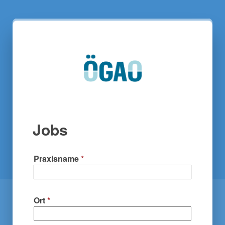
Jobs
Praxisname
*
Ort
*