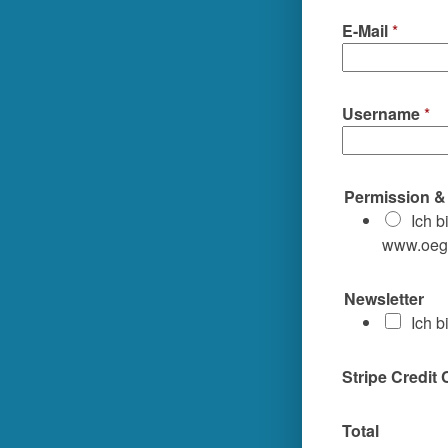
E-Mail
*
Username
*
Permission 
Ich b
www.oega
Newsletter
Ich b
Stripe Credit
Total