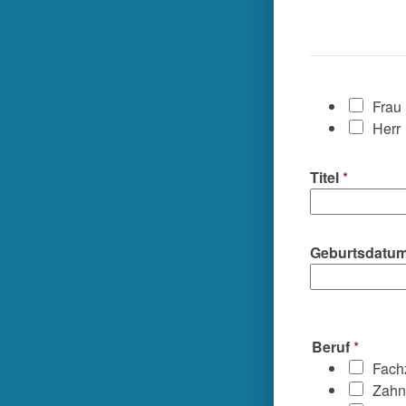
*
Frau
Herr
Titel
*
Geburtsdatu
Beruf
*
Fach
Zahn